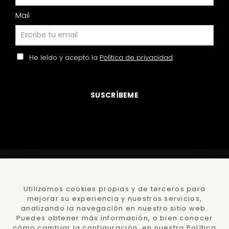
Mail
He leído y acepto la
Política de privacidad
SUSCRÍBEME
©
DamaJuana
todos los derechos reservados
Polí­tica
Privacidad
y Protección datos
Utilizamos cookies propias y de terceros para
mejorar su experiencia y nuestros servicios,
Polí­tica de
cookies
Condiciones Compra
analizando la navegación en nuestro sitio web.
Ayuda -
Faqs
Declaración de accesibilidad
Lumedia
Puedes obtener más información, o bien conocer
cómo cambiar la configuración, en nuestra Política