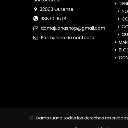
TIE
32003
Ourense
NO
988 10 95 18
CO
CO
damajuanashop@gmail.com
OU
Formulario
de contacto
MAR
BLO
CO
©
DamaJuana
todos los derechos reservado