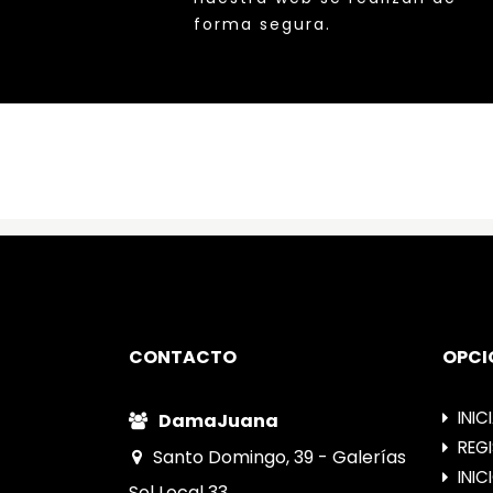
forma segura.
CONTACTO
OPCI
INIC
DamaJuana
REG
Santo Domingo, 39 - Galerías
INIC
Sol Local 33.