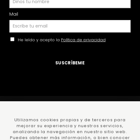
Mail
He leído y acepto la
Política de privacidad
SUSCRÍBEME
©
DamaJuana
todos los derechos reservados
Polí­tica
Privacidad
y Protección datos
Utilizamos cookies propias y de terceros para
mejorar su experiencia y nuestros servicios,
Polí­tica de
cookies
Condiciones Compra
analizando la navegación en nuestro sitio web.
Puedes obtener más información, o bien conocer
Ayuda -
Faqs
Declaración de accesibilidad
Lumedia