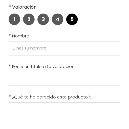
*
Valoración:
1
2
3
4
5
*
Nombre:
*
Ponle un título a tu valoración:
*
¿Qué te ha parecido este producto?: