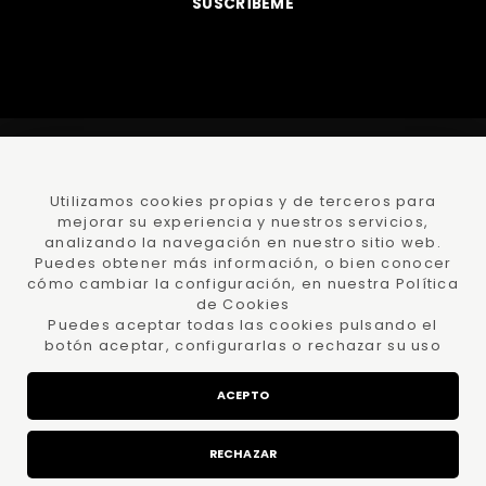
SUSCRÍBEME
©
DamaJuana
todos los derechos reservados
Polí­tica
Privacidad
y Protección datos
Utilizamos cookies propias y de terceros para
mejorar su experiencia y nuestros servicios,
Polí­tica de
cookies
Condiciones Compra
analizando la navegación en nuestro sitio web.
Ayuda -
Faqs
Declaración de accesibilidad
Lumedia
Puedes obtener más información, o bien conocer
cómo cambiar la configuración, en nuestra Política
de Cookies
Puedes aceptar todas las cookies pulsando el
PROGRAMA KIT DIGITAL COFINANCIADO POR LOS
botón aceptar, configurarlas o rechazar su uso
FONDOS NEXT GENERATION (EU) DEL MECANISMO
DE RECUPERACIÓN Y RESILENCIA
ACEPTO
RECHAZAR