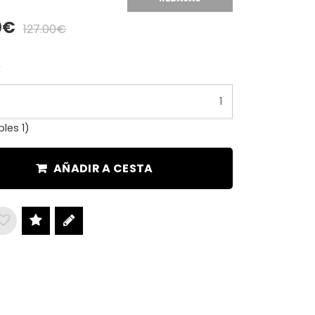
0
127.00
:
bles
1)
AÑADIR A CESTA