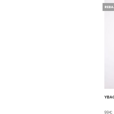
REBA
YBAG
99