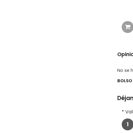
Opini
No se h
BOLSO 
Déjan
*
Val
1