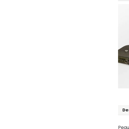
De
Pequ