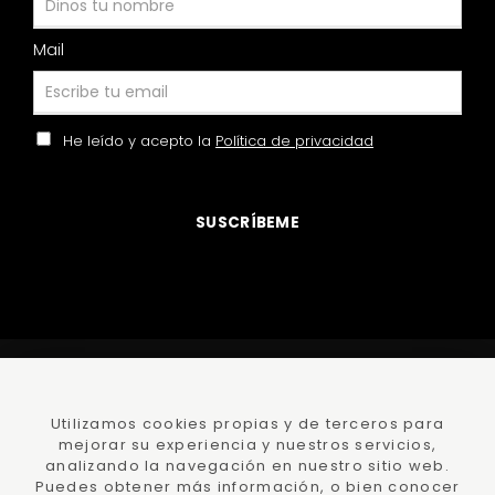
Mail
He leído y acepto la
Política de privacidad
SUSCRÍBEME
©
DamaJuana
todos los derechos reservados
Polí­tica
Privacidad
y Protección datos
Utilizamos cookies propias y de terceros para
mejorar su experiencia y nuestros servicios,
Polí­tica de
cookies
Condiciones Compra
analizando la navegación en nuestro sitio web.
Puedes obtener más información, o bien conocer
Ayuda -
Faqs
Declaración de accesibilidad
Lumedia