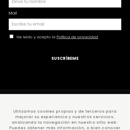
Mail
He leído y acepto la
Política de privacidad
SUSCRÍBEME
©
DamaJuana
todos los derechos reservados
Polí­tica
Privacidad
y Protección datos
Utilizamos cookies propias y de terceros para
mejorar su experiencia y nuestros servicios,
Polí­tica de
cookies
Condiciones Compra
analizando la navegación en nuestro sitio web.
Puedes obtener más información, o bien conocer
Ayuda -
Faqs
Declaración de accesibilidad
Lumedia